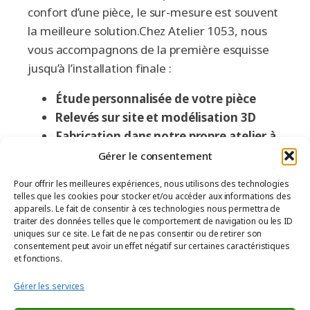
confort d’une pièce, le sur-mesure est souvent
la meilleure solution.Chez Atelier 1053, nous
vous accompagnons de la première esquisse
jusqu’à l’installation finale :
Étude personnalisée de votre pièce
Relevés sur site et modélisation 3D
Fabrication dans notre propre atelier à
Mésanger (44)
Gérer le consentement
Pose assurée par notre équipe salariée
Pour offrir les meilleures expériences, nous utilisons des technologies
telles que les cookies pour stocker et/ou accéder aux informations des
Basés à quelques minutes d’Ancenis, nous
appareils. Le fait de consentir à ces technologies nous permettra de
intervenons dans tout le bassin nantais et en
traiter des données telles que le comportement de navigation ou les ID
uniques sur ce site. Le fait de ne pas consentir ou de retirer son
Pays de la Loire pour des projets ambitieux,
consentement peut avoir un effet négatif sur certaines caractéristiques
durables, et profondément humains. Un
et fonctions.
espace bien pensé, c’est un quotidien apaisé.
Gérer les services
Ce projet montre que les espaces les plus