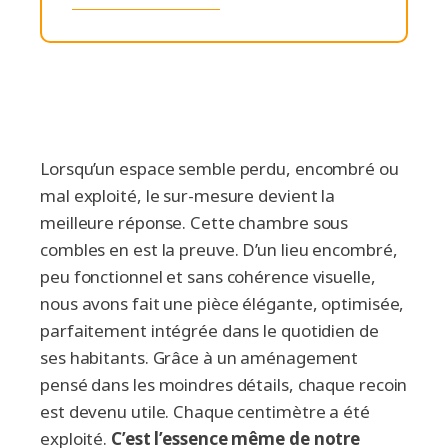
Une problématique courante : une chambre
sous pente difficile à aménager
Notre réponse : du sur-mesure pour chaque
contrainte
Une chambre transformée, à l’image de ses
occupants
Lorsqu’un espace semble perdu, encombré ou
Et si on optimisait votre espace vous aussi ?
mal exploité, le sur-mesure devient la
meilleure réponse. Cette chambre sous
combles en est la preuve. D’un lieu encombré,
peu fonctionnel et sans cohérence visuelle,
nous avons fait une pièce élégante, optimisée,
parfaitement intégrée dans le quotidien de
ses habitants. Grâce à un aménagement
pensé dans les moindres détails, chaque recoin
est devenu utile. Chaque centimètre a été
exploité.
C’est l’essence même de notre