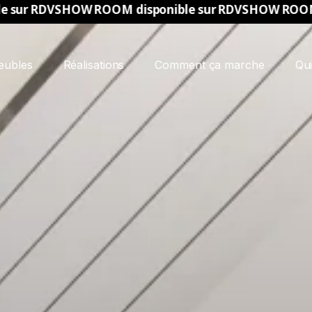
W ROOM disponible sur RDV
SHOW ROOM disponible 
eubles
Réalisations
Comment ça marche
Qu