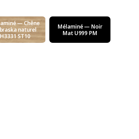
aminé — Chêne
Mélaminé — Noir
braska naturel
Mat U999 PM
H3331 ST10