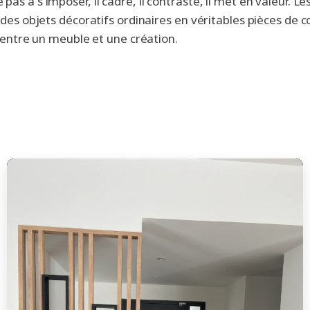
as à s'imposer, il cadre, il contraste, il met en valeur. L
t des objets décoratifs ordinaires en véritables pièces de
e entre un meuble et une création.