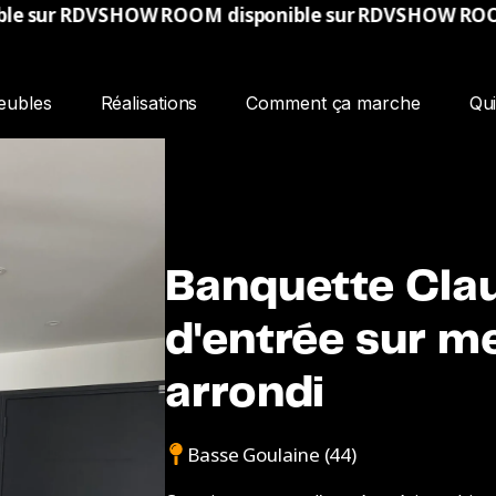
W ROOM disponible sur RDV
SHOW ROOM disponible 
eubles
Réalisations
Comment ça marche
Qu
Banquette Clau
d'entrée sur m
arrondi
Basse Goulaine (44)