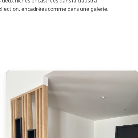
es deux niches encastrées dans la claustra
 collection, encadrées comme dans une galerie.