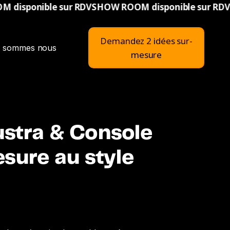
sur RDV
SHOW ROOM disponible sur RDV
SHOW ROOM di
Demandez 2 idées sur-
i sommes nous
mesure
stra & Console
esure au style