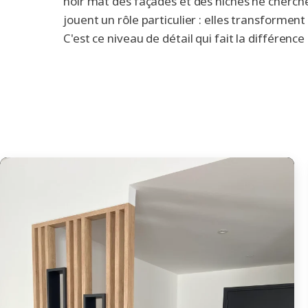
noir mat des façades et des niches ne cherche p
jouent un rôle particulier : elles transformen
C'est ce niveau de détail qui fait la différenc