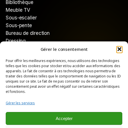
Bibliothèque
Meuble TV
Sous-escalier
Sous-pente
Bureau de direction
Dressing
Gérer le consentement
Mieux nous connaître
Pour offrir les meilleures expériences, nous utilisons des technologies
Qui sommes-nous ?
telles que les cookies pour stocker et/ou accéder aux informations des
Comment ça marche
appareils. Le fait de consentir à ces technologies nous permettra de
traiter des données telles que le comportement de navigation ou les ID
uniques sur ce site. Le fait de ne pas consentir ou de retirer son
consentement peut avoir un effet négatif sur certaines caractéristiques
et fonctions.
Crédit @Atelier 1053 - Tous droits réservés.
Gérer les services
Mentions
Légales
Accepter
Politique de