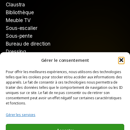
Claustra
Bibliothèque
Meuble TV
Sous-escalier
Sous-pente
Bureau de direction
Dressing
Mieux nous connaître
Gérer le consentement
Pour offrir les meilleures expériences, nous utilisons des technologies
Qui sommes-nous ?
telles que les cookies pour stocker et/ou accéder aux informations des
Comment ça marche
appareils. Le fait de consentir à ces technologies nous permettra de
traiter des données telles que le comportement de navigation ou les ID
uniques sur ce site. Le fait de ne pas consentir ou de retirer son
consentement peut avoir un effet négatif sur certaines caractéristiques
et fonctions.
Crédit @Atelier 1053 - Tous droits réservés.
Gérer les services
Mentions
Légales