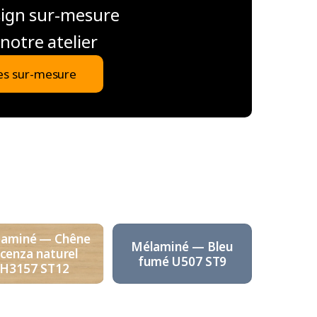
sign sur-mesure
notre atelier
es sur-mesure
aminé — Chêne
Mélaminé — Bleu
icenza naturel
fumé U507 ST9
H3157 ST12