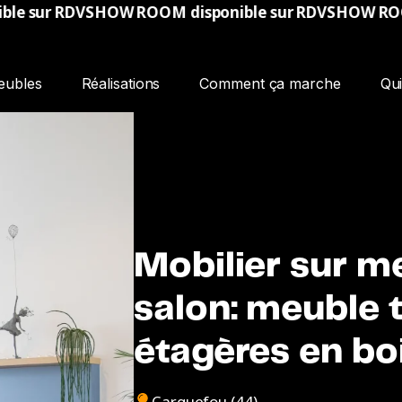
W ROOM disponible sur RDV
SHOW ROOM disponible s
eubles
Réalisations
Comment ça marche
Qu
Mobilier sur m
salon: meuble 
étagères en bo
Carquefou (44)