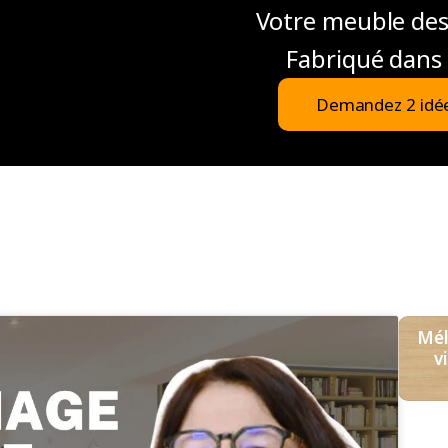
Votre meuble de
Fabriqué dans 
Demandez 2 idé
Mél
v