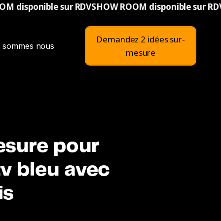
ur RDV
SHOW ROOM disponible sur RDV
SHOW ROOM dis
Demandez 2 idées sur-
i sommes nous
mesure
esure pour
tv bleu avec
is