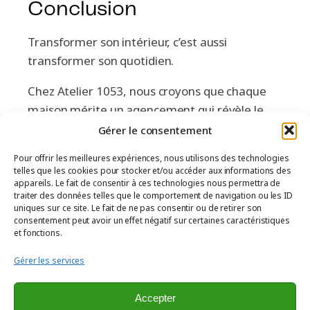
Conclusion
Transformer son intérieur, c’est aussi
transformer son quotidien.
Chez Atelier 1053, nous croyons que chaque
maison mérite un agencement qui révèle le
meilleur de ceux qui y vivent.
Gérer le consentement
Vous rêvez d'un projet sur-mesure pensé juste
Pour offrir les meilleures expériences, nous utilisons des technologies
pour vous ?
telles que les cookies pour stocker et/ou accéder aux informations des
appareils. Le fait de consentir à ces technologies nous permettra de
Contactez notre équipe
pour en parler et
traiter des données telles que le comportement de navigation ou les ID
uniques sur ce site. Le fait de ne pas consentir ou de retirer son
donner vie à vos envies !
consentement peut avoir un effet négatif sur certaines caractéristiques
et fonctions.
Gérer les services
Accepter