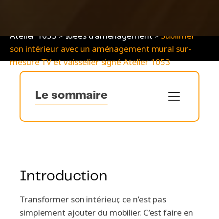
Atelier 1053
>
Idées d'aménagement
>
Sublimer
son intérieur avec un aménagement mural sur-
mesure TV et vaisselier signé Atelier 1053
Le sommaire
Introduction
Quand le sur-mesure révèle tout le potentiel
de votre espace
Un projet 100% pensé, fabriqué et installé par
Atelier 1053
Introduction
Pourquoi choisir l'agencement sur-mesure
Atelier 1053 ?
Transformer son intérieur, ce n’est pas
Conclusion
simplement ajouter du mobilier. C’est faire en