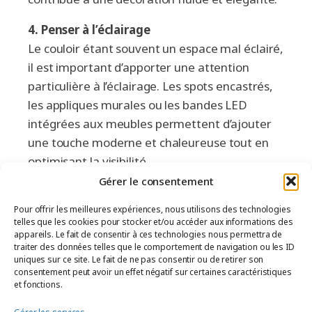
4.
Penser à l’éclairage
Le couloir étant souvent un espace mal éclairé,
il est important d’apporter une attention
particulière à l’éclairage. Les spots encastrés,
les appliques murales ou les bandes LED
intégrées aux meubles permettent d’ajouter
une touche moderne et chaleureuse tout en
optimisant la visibilité.
Gérer le consentement
Un exemple
Pour offrir les meilleures expériences, nous utilisons des technologies
d’aménagement sur
telles que les cookies pour stocker et/ou accéder aux informations des
appareils. Le fait de consentir à ces technologies nous permettra de
mesure réussi
traiter des données telles que le comportement de navigation ou les ID
uniques sur ce site. Le fait de ne pas consentir ou de retirer son
Dans l’un de nos récents projets, nous avons
consentement peut avoir un effet négatif sur certaines caractéristiques
et fonctions.
conçu un bureau élégant et fonctionnel qui
s’intègre parfaitement à l’espace de vie de