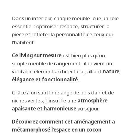
Des matériaux inspirés de la nature 🌿
Un aménagement 100% pensé sur mesure 🏡
Dans un intérieur, chaque meuble joue un rôle
Un séjour transformé en un espace vivant et
essentiel : optimiser l’espace, structurer la
inspirant ✨
pièce et refléter la personnalité de ceux qui
Vous aussi, imaginez votre propre living sur
mesure ! 🏡
l’habitent.
Ce living sur mesure
est bien plus qu’un
simple meuble de rangement : il devient un
véritable élément architectural, alliant
nature,
élégance et fonctionnalité
.
Grâce à un subtil mélange de bois clair et de
niches vertes, il insuffle une
atmosphère
apaisante et harmonieuse
au séjour.
Découvrez comment cet aménagement a
métamorphosé l’espace en un cocon