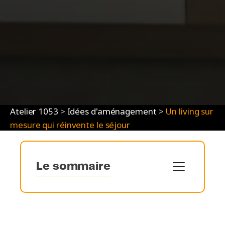
Atelier 1053
>
Idées d'aménagement
>
Un living sur
mesure qui réinvente le séjour
Le sommaire
Un living sur mesure au cœur du séjour 🌿
Un équilibre parfait entre esthétisme et praticité
🎨