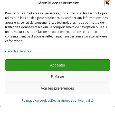
💡
Une ambiance chaleureuse
avec un jeu
Gérer le consentement
d’éclairage subtil
Pour offrir les meilleures expériences, nous utilisons des technologies
📦
Un rangement optimisé
pour un intérieur
telles que les cookies pour stocker et/ou accéder aux informations des
appareils. Le fait de consentir à ces technologies nous permettra de
ordonné et fonctionnel
traiter des données telles que le comportement de navigation ou les ID
✨
Un design inspiré de la nature
pour une
uniques sur ce site. Le fait de ne pas consentir ou de retirer son
consentement peut avoir un effet négatif sur certaines caractéristiques
sensation de bien-être au quotidien
et fonctions.
Ce living sur mesure prouve que l’agencement
Gérer les services
peut être à la fois pratique, esthétique et
porteur d’émotions. Il transforme l’espace en
Accepter
un véritable cocon de sérénité, où chaque
détail compte.
Refuser
Vous aussi, imaginez votre
Voir les préférences
propre living sur mesure !
Politique de cookies
Déclaration de confidentialité
🏡